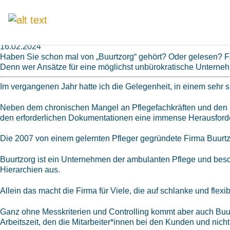
SELBST IST DAS TEAM - WIEVIEL B
16.02.2024
Haben Sie schon mal von „Buurtzorg“ gehört? Oder gelesen? Fall
Denn wer Ansätze für eine möglichst unbürokratische Unterneh
Im vergangenen Jahr hatte ich die Gelegenheit, in einem sehr 
Neben dem chronischen Mangel an Pflegefachkräften und den auf
den erforderlichen Dokumentationen eine immense Herausford
Die 2007 von einem gelernten Pfleger gegründete Firma Buurtz
Buurtzorg ist ein Unternehmen der ambulanten Pflege und besch
Hierarchien aus.
Allein das macht die Firma für Viele, die auf schlanke und flexi
Ganz ohne Messkriterien und Controlling kommt aber auch Buurtz
Arbeitszeit, den die Mitarbeiter*innen bei den Kunden und nicht