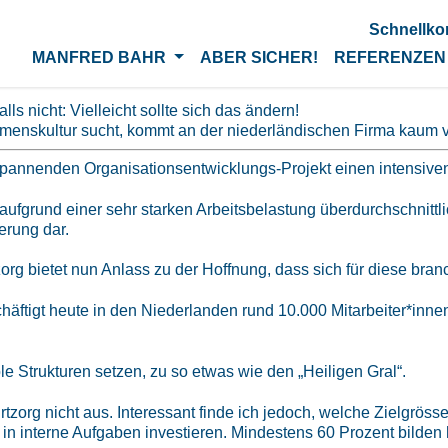
Schnellko
ÜROKRATIE BRAUCHT EIN UNTERNEHM
MANFRED BAHR
ABER SICHER!
REFERENZEN
s nicht: Vielleicht sollte sich das ändern!
menskultur sucht, kommt an der niederländischen Firma kaum v
spannenden Organisationsentwicklungs-Projekt einen intensiven
grund einer sehr starken Arbeitsbelastung überdurchschnittlich
erung dar.
org bietet nun Anlass zu der Hoffnung, dass sich für diese br
äftigt heute in den Niederlanden rund 10.000 Mitarbeiter*inne
ble Strukturen setzen, zu so etwas wie den „Heiligen Gral“.
org nicht aus. Interessant finde ich jedoch, welche Zielgrösse
 in interne Aufgaben investieren. Mindestens 60 Prozent bilden h